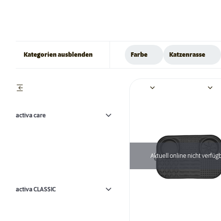
Kategorien ausblenden
Farbe
Katzenrasse
activa care
Aktuell online nicht verfüg
activa CLASSIC