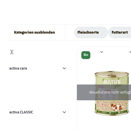
Kategorien ausblenden
Fleischsorte
Futterart
Bio
activa care
Aktuell online nicht verfüg
activa CLASSIC