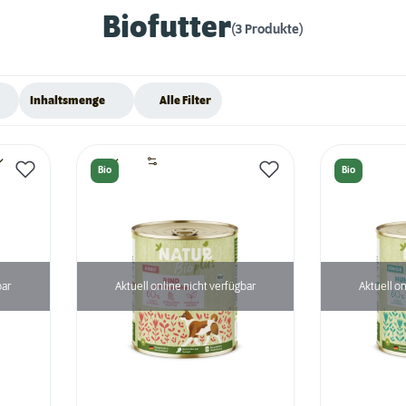
Biofutter
(3 Produkte)
Inhaltsmenge
Alle Filter
Bio
Bio
bar
Aktuell online nicht verfügbar
Aktuell on