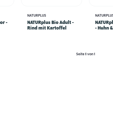
NATURPLUS
NATURPLU
or -
NATURplus Bio Adult -
NATURpl
Rind mit Kartoffel
- Huhn &
Kürbis
Seite
1
von 1