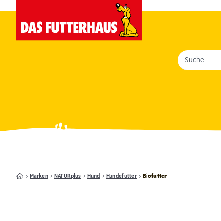
Suche
Marken
NATURplus
Hund
Hundefutter
Biofutter