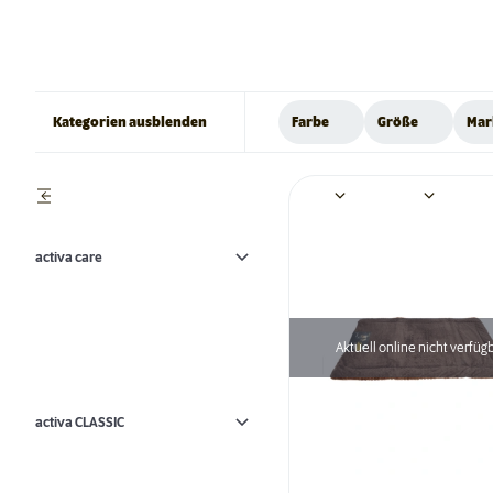
Kategorien ausblenden
Farbe
Größe
Mar
activa care
Aktuell online nicht verfüg
activa CLASSIC