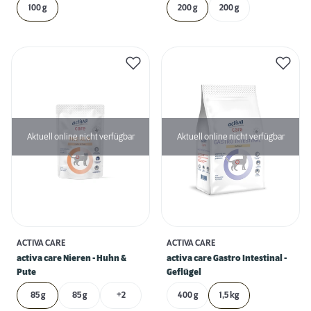
100 g
200 g
200 g
Aktuell online nicht verfügbar
Aktuell online nicht verfügbar
ACTIVA CARE
ACTIVA CARE
activa care Nieren - Huhn &
activa care Gastro Intestinal -
Pute
Geflügel
85 g
85 g
+2
400 g
1,5 kg