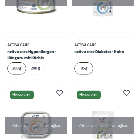
ACTIVA CARE
ACTIVA CARE
activa care Hypoallergen -
activa care Diabetes - Huhn
Känguru mit Kürbis
200 g
200 g
85 g
Monoprotein
Monoprotein
Aktuell online nicht verfügbar
Aktuell online nicht verfügbar