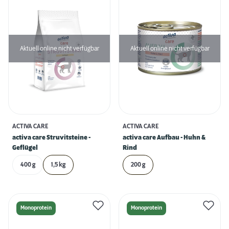
Aktuell online nicht verfügbar
Aktuell online nicht verfügbar
ACTIVA CARE
ACTIVA CARE
activa care Struvitsteine -
activa care Aufbau - Huhn &
Geflügel
Rind
400 g
1,5 kg
200 g
Monoprotein
Monoprotein