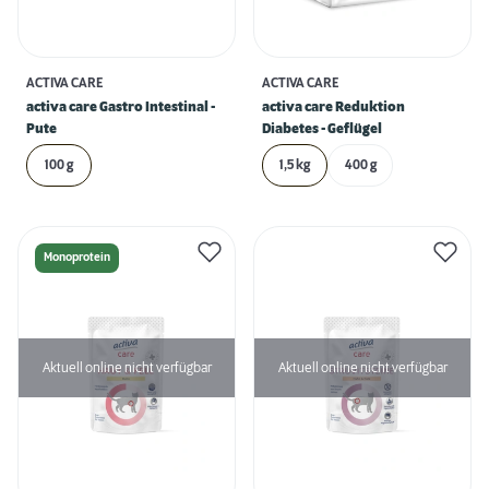
ACTIVA CARE
ACTIVA CARE
activa care Gastro Intestinal -
activa care Reduktion
Pute
Diabetes - Geflügel
100 g
1,5 kg
400 g
Monoprotein
Aktuell online nicht verfügbar
Aktuell online nicht verfügbar