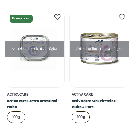
Monoprotein
Aktuell online nicht verfügbar
Aktuell online nicht verfügbar
ACTIVA CARE
ACTIVA CARE
activa care Gastro Intestinal -
activa care Struvitsteine -
Huhn
Huhn & Pute
100 g
200 g