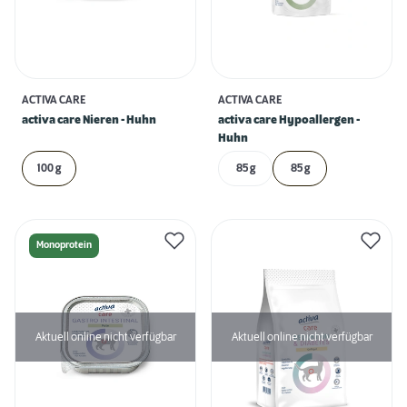
ACTIVA CARE
ACTIVA CARE
activa care Nieren - Huhn
activa care Hypoallergen -
Huhn
100 g
85 g
85 g
Monoprotein
Aktuell online nicht verfügbar
Aktuell online nicht verfügbar