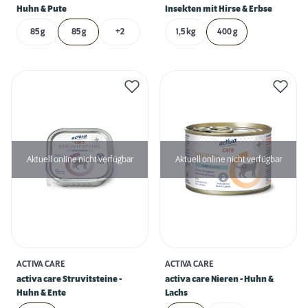
Huhn & Pute
Insekten mit Hirse & Erbse
85 g
85 g
+2
1,5 kg
400 g
Aktuell online nicht verfügbar
Aktuell online nicht verfügbar
ACTIVA CARE
ACTIVA CARE
activa care Struvitsteine -
activa care Nieren - Huhn &
Huhn & Ente
Lachs