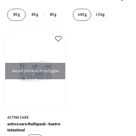
85 g
85 g
85 g
400 g
1,5 kg
Aktuell online nicht verfügbar
ACTIVA CARE
activa care Multipack - Gastro
Intestinal