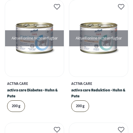
Aktuell online nicht verfügbar
Aktuell online nicht verfügbar
ACTIVA CARE
ACTIVA CARE
activa care Diabetes - Huhn &
activa care Reduktion - Huhn &
Pute
Pute
200 g
200 g