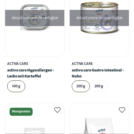
Aktuell online nicht verfügbar
Aktuell online nicht verfügbar
ACTIVA CARE
ACTIVA CARE
activa care Hypoallergen -
activa care Gastro Intestinal -
Lachs mit Kartoffel
Huhn
100 g
200 g
200 g
Monoprotein