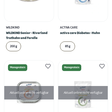
WILDKIND
ACTIVA CARE
WILDKIND Senior - Riverland
activa care Diabetes - Huhn
Truthahn und Forelle
200 g
85 g
Monoprotein
Monoprotein
Aktuell online nicht verfügbar
Aktuell online nicht verfügbar