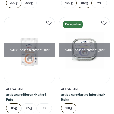
200 g
200 g
400 g
400 g
+4
Monoprotein
Aktuell online nicht verfügbar
Aktuell online nicht verfügbar
ACTIVA CARE
ACTIVA CARE
activa care Nieren - Huhn &
activa care Gastro Intestinal -
Pute
Huhn
85 g
85 g
+2
100 g