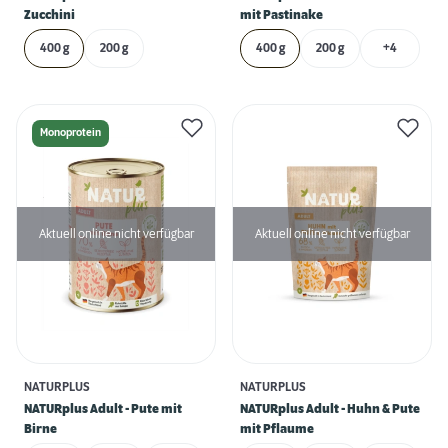
Zucchini
mit Pastinake
400 g
200 g
400 g
200 g
+4
Monoprotein
Aktuell online nicht verfügbar
Aktuell online nicht verfügbar
NATURPLUS
NATURPLUS
NATURplus Adult - Pute mit
NATURplus Adult - Huhn & Pute
Birne
mit Pflaume