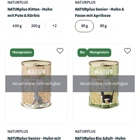
NATURPLUS
NATURPLUS
NATURplus Kitten - Huhn
NATURplus Senior - Huhn &
mit Pute & Kürbis
Fasan mit Aprikose
400 g
200 g
+2
85 g
85 g
Monoprotein
Bio
Monoprotein
Aktuell online nicht verfügbar
Aktuell online nicht verfügbar
NATURPLUS
NATURPLUS
NATURplus Senior - Huhn mit
NATURplus Bio Adult - Huhn