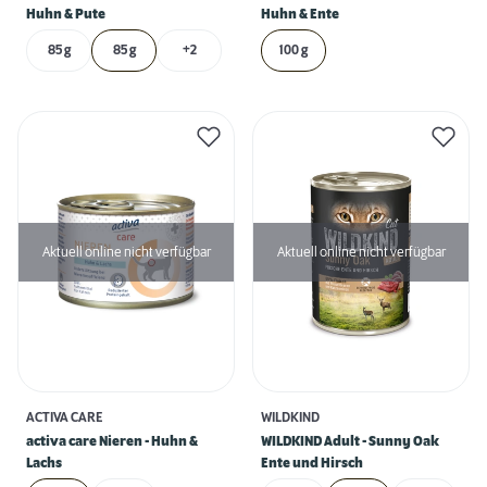
Huhn & Pute
Huhn & Ente
85 g
85 g
+2
100 g
Aktuell online nicht verfügbar
Aktuell online nicht verfügbar
ACTIVA CARE
WILDKIND
activa care Nieren - Huhn &
WILDKIND Adult - Sunny Oak
Lachs
Ente und Hirsch