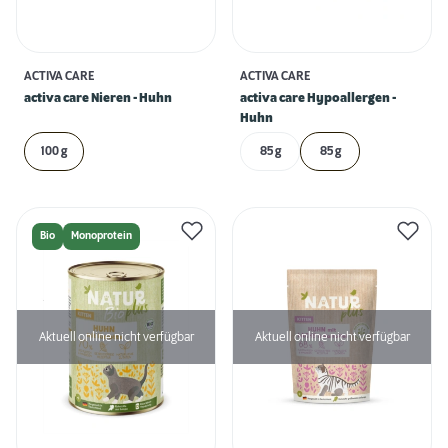
ACTIVA CARE
ACTIVA CARE
activa care Nieren - Huhn
activa care Hypoallergen -
Huhn
100 g
85 g
85 g
Bio
Monoprotein
Aktuell online nicht verfügbar
Aktuell online nicht verfügbar