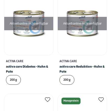
Aktuell online nicht verfügbar
Aktuell online nicht verfügbar
ACTIVA CARE
ACTIVA CARE
activa care Diabetes - Huhn &
activa care Reduktion - Huhn &
Pute
Pute
200 g
200 g
Monoprotein