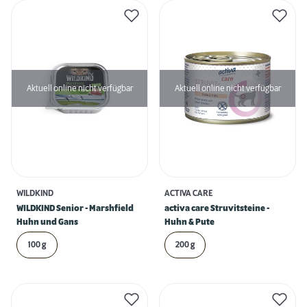
Aktuell online nicht verfügbar
Aktuell online nicht verfügbar
WILDKIND
ACTIVA CARE
WILDKIND Senior - Marshfield
activa care Struvitsteine -
Huhn und Gans
Huhn & Pute
100 g
200 g