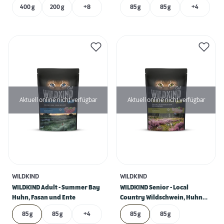
400 g
200 g
+8
85 g
85 g
+4
Aktuell online nicht verfügbar
Aktuell online nicht verfügbar
WILDKIND
WILDKIND
WILDKIND Adult - Summer Bay
WILDKIND Senior - Local
Huhn, Fasan und Ente
Country Wildschwein, Huhn
und Kaninchen
85 g
85 g
+4
85 g
85 g