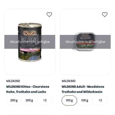
Aktuell online nicht verfügbar
Aktuell online nicht verfügbar
WILDKIND
WILDKIND
WILDKIND Kitten - Clearstone
WILDKIND Adult - Woodstone
Huhn, Truthahn und Lachs
Truthahn und Wildschwein
200 g
200 g
+2
100 g
100 g
+2