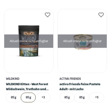
Aktuell online nicht verfügbar
Aktuell online nicht verfügbar
WILDKIND
ACTIVA FRIENDS
WILDKIND Kitten - West Forest
activa Friends Feine Pastete
Wildschwein, Truthahn und
Adult - mit Lachs
Ente
85 g
85 g
+3
85 g
85 g
+5