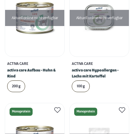
Aktuell online nicht verfügbar
Aktuell online nicht verfügbar
ACTIVA CARE
ACTIVA CARE
activa care Aufbau - Huhn &
activa care Hypoallergen -
Rind
Lachs mit Kartoffel
200 g
100 g
Monoprotein
Monoprotein