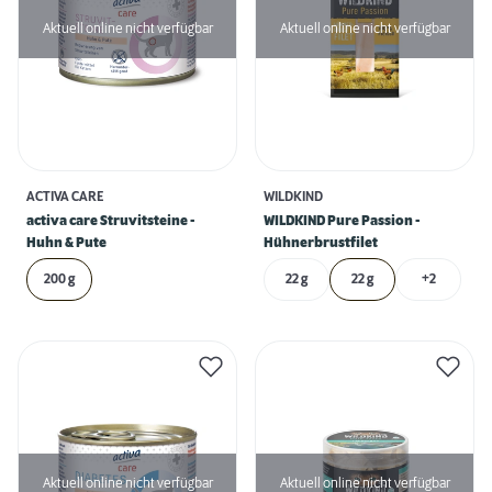
Aktuell online nicht verfügbar
Aktuell online nicht verfügbar
ACTIVA CARE
WILDKIND
activa care Struvitsteine -
WILDKIND Pure Passion -
Huhn & Pute
Hühnerbrustfilet
200 g
22 g
22 g
+2
Aktuell online nicht verfügbar
Aktuell online nicht verfügbar