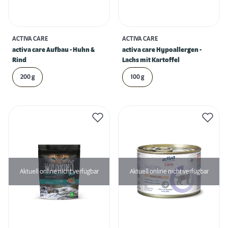
ACTIVA CARE
ACTIVA CARE
activa care Aufbau - Huhn &
activa care Hypoallergen -
Rind
Lachs mit Kartoffel
200 g
100 g
Aktuell online nicht verfügbar
Aktuell online nicht verfügbar