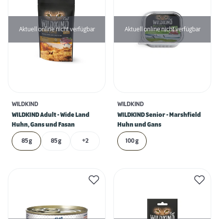
Aktuell online nicht verfügbar
Aktuell online nicht verfügbar
WILDKIND
WILDKIND
WILDKIND Adult - Wide Land
WILDKIND Senior - Marshfield
Huhn, Gans und Fasan
Huhn und Gans
85 g
85 g
+2
100 g