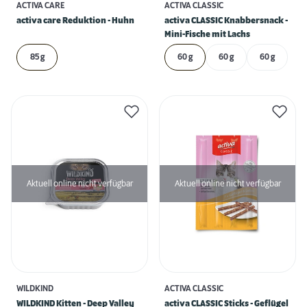
ACTIVA CARE
ACTIVA CLASSIC
activa care Reduktion - Huhn
activa CLASSIC Knabbersnack -
Mini-Fische mit Lachs
85 g
60 g
60 g
60 g
Aktuell online nicht verfügbar
Aktuell online nicht verfügbar
WILDKIND
ACTIVA CLASSIC
WILDKIND Kitten - Deep Valley
activa CLASSIC Sticks - Geflügel