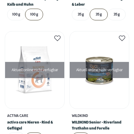
Kalb und Huhn
& Leber
100 g
100 g
35 g
35 g
35 g
Aktuell online nicht verfügbar
Aktuell online nicht verfügbar
ACTIVA CARE
WILDKIND
activa care Nieren - Rind &
WILDKIND Senior - Riverland
Geflügel
Truthahn und Forelle