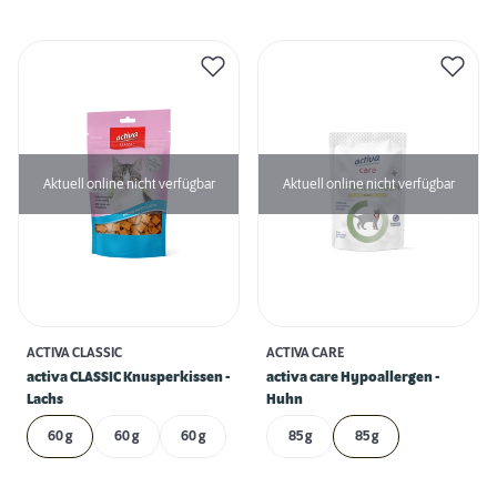
Aktuell online nicht verfügbar
Aktuell online nicht verfügbar
ACTIVA CLASSIC
ACTIVA CARE
activa CLASSIC Knusperkissen -
activa care Hypoallergen -
Lachs
Huhn
60 g
60 g
60 g
85 g
85 g