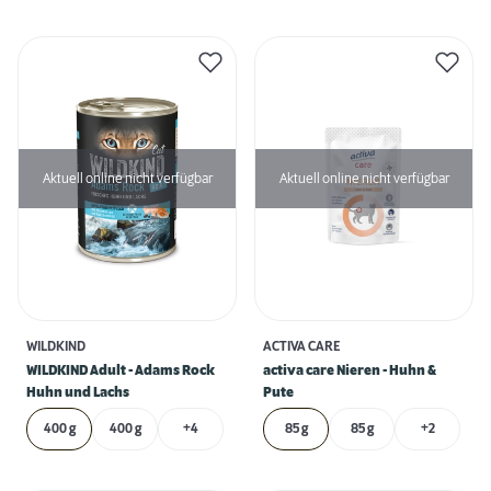
Aktuell online nicht verfügbar
Aktuell online nicht verfügbar
WILDKIND
ACTIVA CARE
WILDKIND Adult - Adams Rock
activa care Nieren - Huhn &
Huhn und Lachs
Pute
400 g
400 g
+4
85 g
85 g
+2