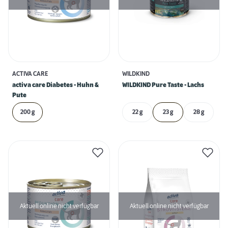
ACTIVA CARE
WILDKIND
activa care Diabetes - Huhn &
WILDKIND Pure Taste - Lachs
Pute
200 g
22 g
23 g
28 g
Aktuell online nicht verfügbar
Aktuell online nicht verfügbar