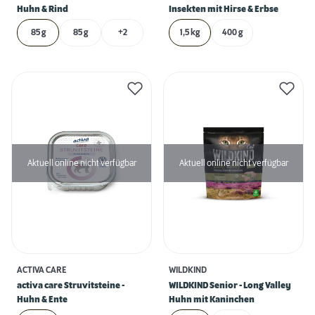
Huhn & Rind
Insekten mit Hirse & Erbse
85 g
85 g
+2
1,5 kg
400 g
Aktuell online nicht verfügbar
Aktuell online nicht verfügbar
ACTIVA CARE
WILDKIND
activa care Struvitsteine -
WILDKIND Senior - Long Valley
Huhn & Ente
Huhn mit Kaninchen