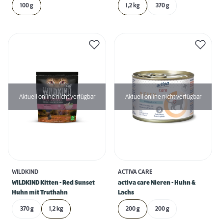
100 g
1,2 kg
370 g
Aktuell online nicht verfügbar
Aktuell online nicht verfügbar
WILDKIND
ACTIVA CARE
WILDKIND Kitten - Red Sunset
activa care Nieren - Huhn &
Huhn mit Truthahn
Lachs
370 g
1,2 kg
200 g
200 g