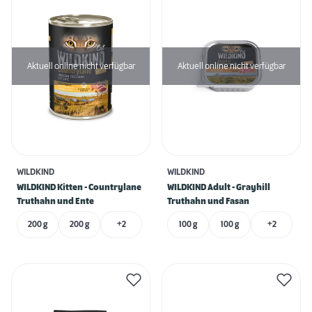
Aktuell online nicht verfügbar
Aktuell online nicht verfügbar
WILDKIND
WILDKIND
WILDKIND Kitten - Countrylane
WILDKIND Adult - Grayhill
Truthahn und Ente
Truthahn und Fasan
200 g
200 g
+2
100 g
100 g
+2