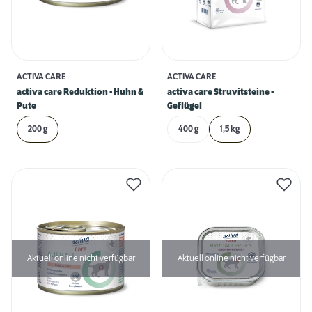
ACTIVA CARE
ACTIVA CARE
activa care Reduktion - Huhn &
activa care Struvitsteine -
Pute
Geflügel
200 g
400 g
1,5 kg
Aktuell online nicht verfügbar
Aktuell online nicht verfügbar