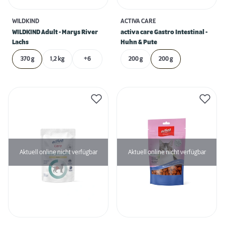
WILDKIND
ACTIVA CARE
WILDKIND Adult - Marys River
activa care Gastro Intestinal -
Lachs
Huhn & Pute
370 g
1,2 kg
+6
200 g
200 g
Aktuell online nicht verfügbar
Aktuell online nicht verfügbar