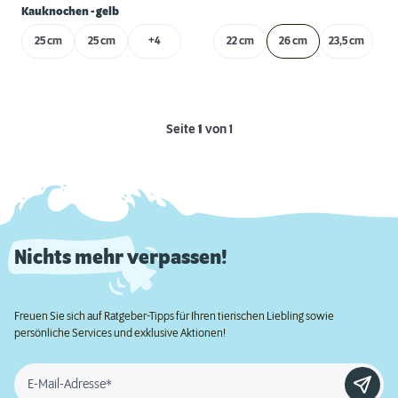
Kauknochen - gelb
25 cm
25 cm
+4
22 cm
26 cm
23,5 cm
Seite
1
von 1
Nichts mehr verpassen!
Freuen Sie sich auf Ratgeber-Tipps für Ihren tierischen Liebling sowie
persönliche Services und exklusive Aktionen!
E-Mail-Adresse*