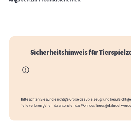
Angaben zur Produktsicherheit
Sicherheitshinweis für Tierspielz
Bitte achten Sie auf die richtige Größe des Spielzeugs und beaufsichtige
Erstausstattung für Hunde
Teile verloren gehen, da ansonsten das Wohl des Tieres gefährdet werd