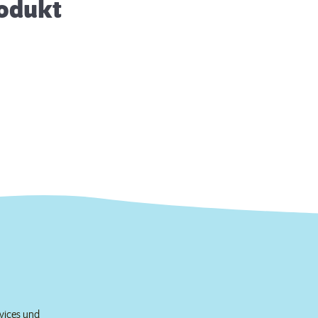
rodukt
rvices und