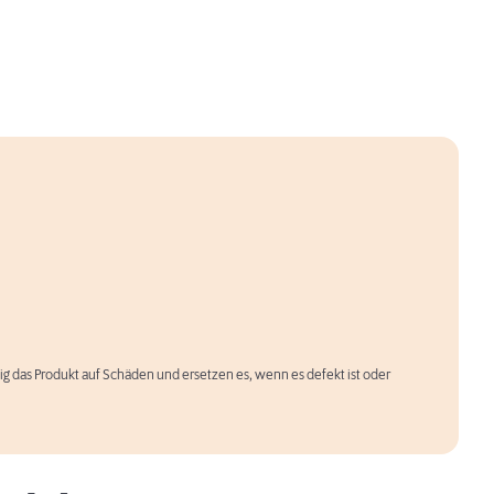
äßig das Produkt auf Schäden und ersetzen es, wenn es defekt ist oder
Hund geistig auslasten: Tipps & Infos,
wie’s klappt