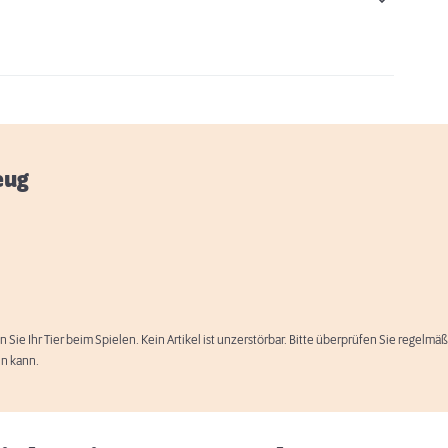
eug
n Sie Ihr Tier beim Spielen. Kein Artikel ist unzerstörbar. Bitte überprüfen Sie regelm
Spielvorschläge für Ihren Hund
en kann.