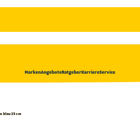
Marken
Angebote
Ratgeber
Karriere
Service
n blau 25 cm