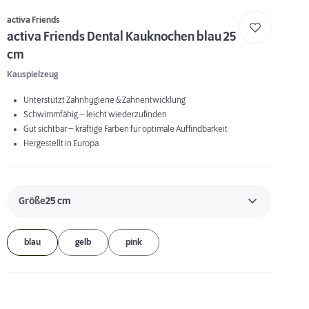
activa Friends
activa Friends Dental Kauknochen blau 25
cm
Kauspielzeug
Unterstützt Zahnhygiene & Zahnentwicklung
Schwimmfähig – leicht wiederzufinden
Gut sichtbar – kräftige Farben für optimale Auffindbarkeit
Hergestellt in Europa
Größe
25 cm
blau
gelb
pink