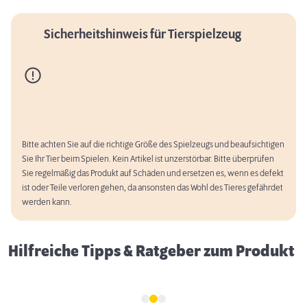
Sicherheitshinweis für Tierspielzeug
Bitte achten Sie auf die richtige Größe des Spielzeugs und beaufsichtigen
Sie Ihr Tier beim Spielen. Kein Artikel ist unzerstörbar. Bitte überprüfen
Erstausstattung für Hunde
Sie regelmäßig das Produkt auf Schäden und ersetzen es, wenn es defekt
ist oder Teile verloren gehen, da ansonsten das Wohl des Tieres gefährdet
werden kann.
Hilfreiche Tipps & Ratgeber zum Produkt