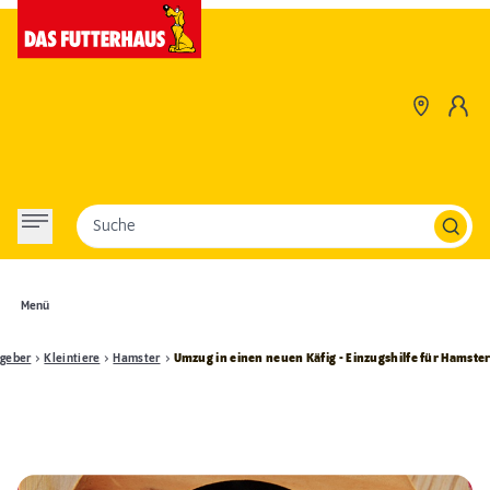
Suche
Menü
geber
Kleintiere
Hamster
Umzug in einen neuen Käfig - Einzugshilfe für Hamste