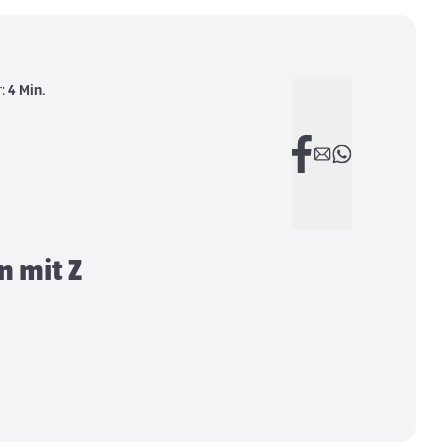
r:
4 Min.
 mit Z