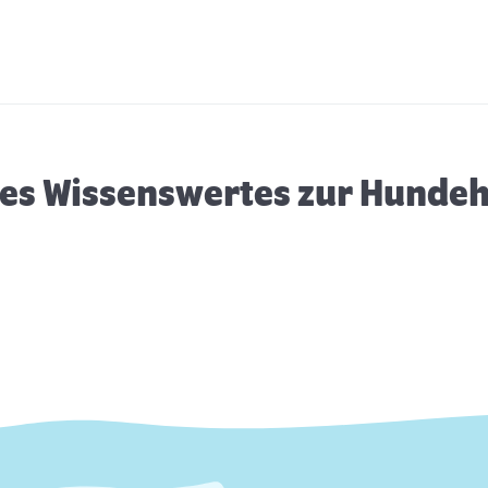
Ängste bei Hunden
H
K
es Wissenswertes zur Hunde