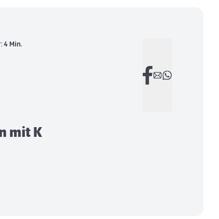
r:
4 Min.
 mit K