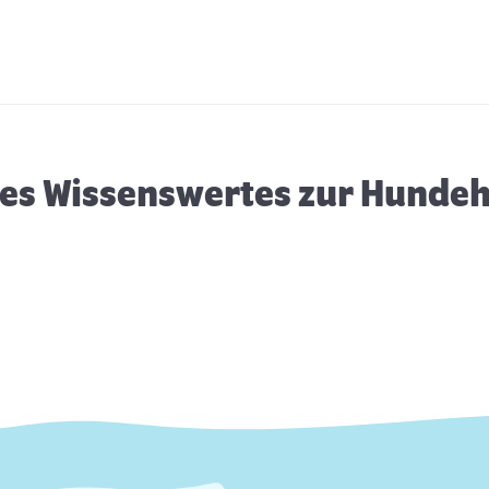
Können Hunde frieren? – Tipps
H
und Maßnahmen
K
es Wissenswertes zur Hunde