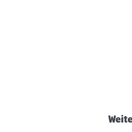
Igel Winterschlaf
Weite