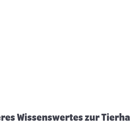
Tierische Tipps zur Outdoor
T
Saison
W
res Wissenswertes zur Tierh