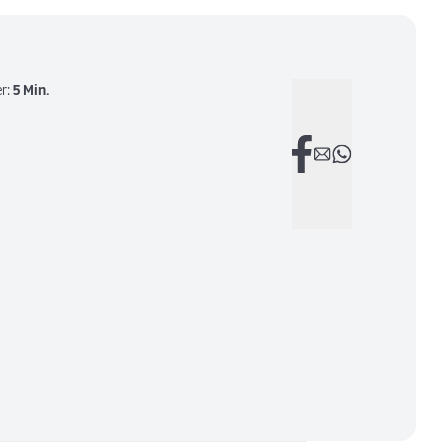
r:
5 Min.