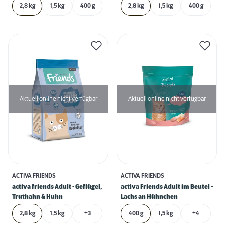
2,8 kg
1,5 kg
400 g
2,8 kg
1,5 kg
400 g
Aktuell online nicht verfügbar
Aktuell online nicht verfügbar
ACTIVA FRIENDS
ACTIVA FRIENDS
activa friends Adult - Geflügel,
activa Friends Adult im Beutel -
Truthahn & Huhn
Lachs an Hühnchen
2,8 kg
1,5 kg
+3
400 g
1,5 kg
+4