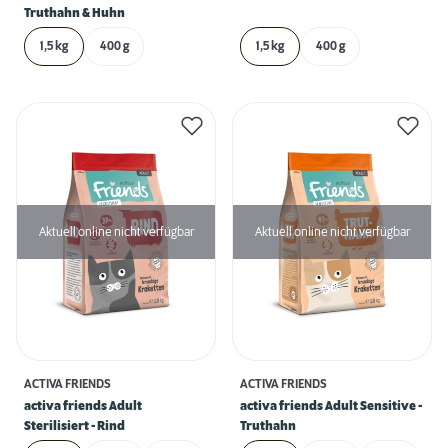
Truthahn & Huhn
1,5 kg
400 g
1,5 kg
400 g
Aktuell online nicht verfügbar
Aktuell online nicht verfügbar
ACTIVA FRIENDS
ACTIVA FRIENDS
activa friends Adult
activa friends Adult Sensitive -
Sterilisiert - Rind
Truthahn