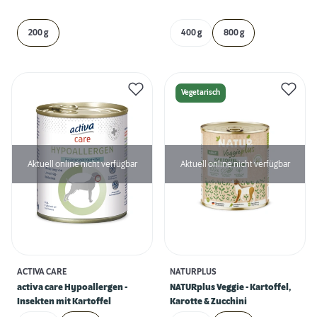
200 g
400 g
800 g
Vegetarisch
Aktuell online nicht verfügbar
Aktuell online nicht verfügbar
ACTIVA CARE
NATURPLUS
activa care Hypoallergen -
NATURplus Veggie - Kartoffel,
Insekten mit Kartoffel
Karotte & Zucchini