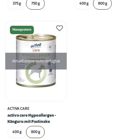
375 g
750 g
400 g
800 g
Monoprotein
Aktuell online nicht verfügbar
ACTIVA CARE
activa care Hypoallergen -
Känguru mit Pastinake
400 g
800 g