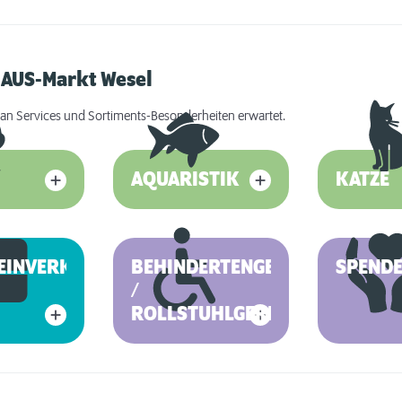
HAUS-Markt Wesel
an Services und Sortiments-Besonderheiten erwartet.
AQUARISTIK
KATZE
EINVERKAUF
BEHINDERTENGERECHT
SPEND
/
ROLLSTUHLGERECHT