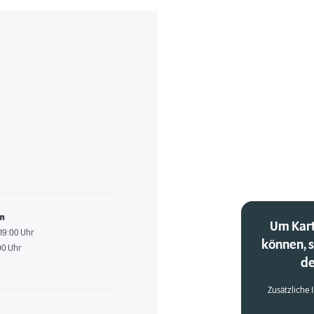
en
Um Kart
 19:00 Uhr
können, 
00 Uhr
de
Zusätzliche 