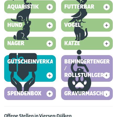
AQUARISTIK
FUTTERBAR
HUND
VOGEL
NAGER
KATZE
GUTSCHEINVERKAUF
BEHINDERTENGEREC
/
ROLLSTUHLGERECHT
SPENDENBOX
GRAVURMASCHINE
Offene Stellen in Viersen-Dülken