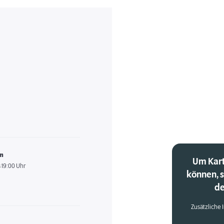
en
Um Kart
 19:00 Uhr
können, 
de
Zusätzliche 