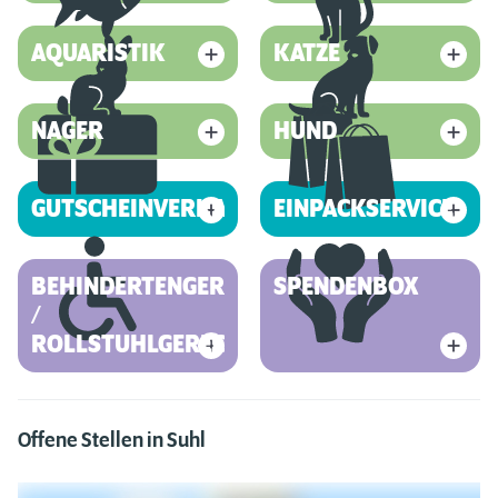
AQUARISTIK
KATZE
NAGER
HUND
GUTSCHEINVERKAUF
EINPACKSERVICE
BEHINDERTENGERECHT
SPENDENBOX
/
ROLLSTUHLGERECHT
Offene Stellen in Suhl