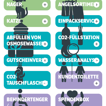
NAGER
ANGELSORTIMENT
KATZE
EINPACKSERVICE
ABFÜLLEN VON
CO2-FÜLLSTATION
OSMOSEWASSER
GUTSCHEINVERKAUF
WASSERANALYSE
CO2-
KUNDENTOILETTE
TAUSCHFLASCHEN
BEHINDERTENGERECHT
SPENDENBOX
/