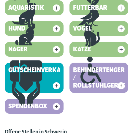
AQUARISTIK
FUTTERBAR
HUND
VOGEL
NAGER
KATZE
GUTSCHEINVERKAUF
BEHINDERTENGEREC
/
ROLLSTUHLGERECHT
SPENDENBOX
Offene Stellen in Schwerin