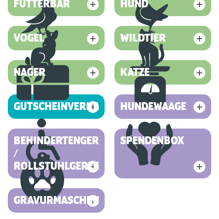
FUTTERBAR
HUND
VOGEL
WILDTIER
NAGER
KATZE
GUTSCHEINVERKAUF
HUNDEWAAGE
BEHINDERTENGERECHT
SPENDENBOX
/
ROLLSTUHLGERECHT
GRAVURMASCHINE