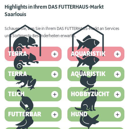
Highlights in Ihrem DAS FUTTERHAUS-Markt
Saarlouis
Schauen Sie, was Sie in Ihrem DAS FUTTERHAUS-Markt an Services
und Sortiments-Besonderheiten erwartet.
TERRA
AQUARISTIK
TERRA
AQUARISTIK
TEICH
HOBBYZUCHT
FUTTERBAR
HUND