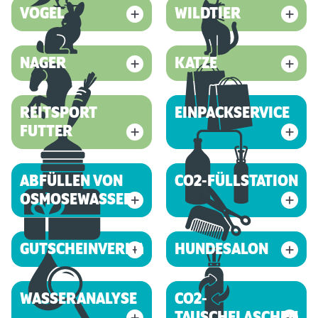
VOGEL
WILDTIER
NAGER
KATZE
REITSPORT
EINPACKSERVICE
FUTTER
ABFÜLLEN VON
CO2-FÜLLSTATION
OSMOSEWASSER
GUTSCHEINVERKAUF
HUNDESALON
WASSERANALYSE
CO2-
TAUSCHFLASCHEN