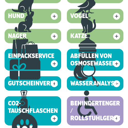
HUND
VOGEL
NAGER
KATZE
EINPACKSERVICE
ABFÜLLEN VON
OSMOSEWASSER
GUTSCHEINVERKAUF
WASSERANALYSE
CO2-
BEHINDERTENGEREC
TAUSCHFLASCHEN
/
ROLLSTUHLGERECHT