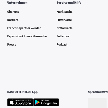
Unternehmen
Service und Hilfe
Mehr
Über uns
Marktsuche
Karriere
Futterkarte
Franchisepartner werden
Notfallkarte
Expansion & Immobiliensuche
Futterpost
DAS FUTTERHAUS-Leer
6598,90 km
Presse
Podcast
Ringstraße 17-23
26789 Leer
Geöffnet
Mehr
DAS FUTTERHAUS App
Sprachauswa