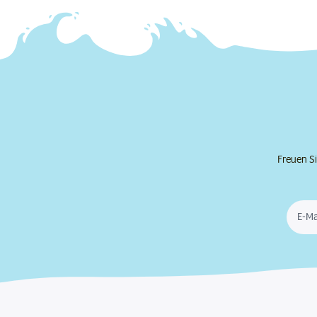
DAS FUTTERHAUS-Kranenburg
6584,37 km
Großen Haag 9-17
47559 Kranenburg
Geöffnet
Mehr
Freuen Si
E-Ma
DAS FUTTERHAUS-Emmerich
6596,50 km
Neumarkt 18
46446 Emmerich
Geöffnet