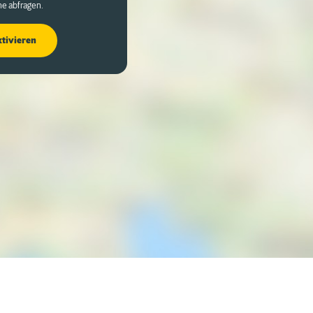
he abfragen.
ktivieren