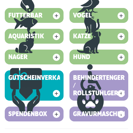
FUTTERBAR
VOGEL
AQUARISTIK
KATZE
NAGER
HUND
GUTSCHEINVERKAUF
BEHINDERTENGEREC
/
ROLLSTUHLGERECHT
SPENDENBOX
GRAVURMASCHINE