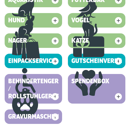
AQUARISTIK
FUTTERBAR
HUND
VOGEL
NAGER
KATZE
EINPACKSERVICE
GUTSCHEINVERKAUF
BEHINDERTENGERECHT
SPENDENBOX
/
ROLLSTUHLGERECHT
GRAVURMASCHINE