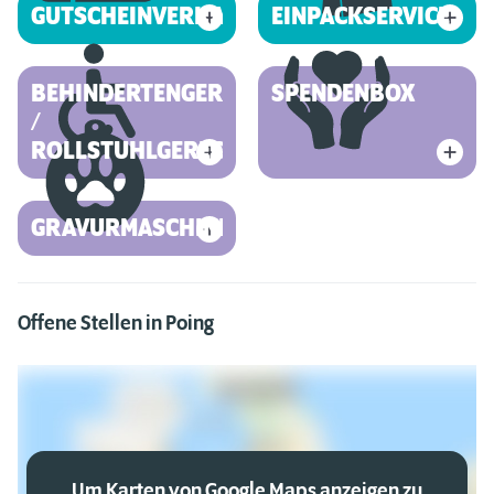
GUTSCHEINVERKAUF
EINPACKSERVICE
BEHINDERTENGERECHT
SPENDENBOX
/
ROLLSTUHLGERECHT
GRAVURMASCHINE
Offene Stellen in Poing
Um Karten von Google Maps anzeigen zu