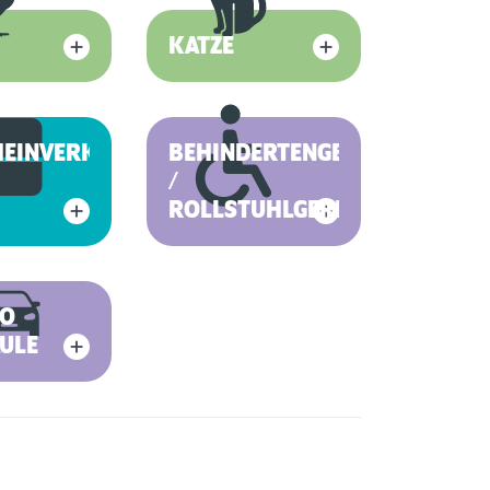
KATZE
HEINVERKAUF
BEHINDERTENGERECHT
/
ROLLSTUHLGERECHT
RO
ULE