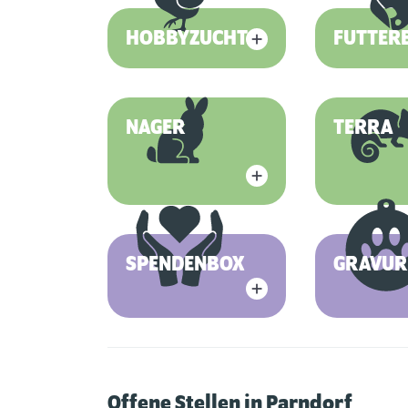
HOBBYZUCHT
FUTTER
NAGER
TERRA
SPENDENBOX
GRAVUR
Offene Stellen in Parndorf