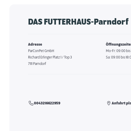
DAS FUTTERHAUS-Parndorf
Adresse
Öffnungszeit
ParConPet GmbH
Mo-Fr: 09:00 bis
Richard Erlinger Platz 1 / Top 3
Sa: 09:00 bis 18:
7111 Parndorf
0043216622959
Anfahrt pl