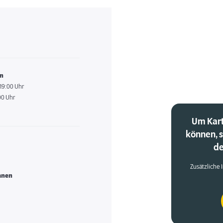
en
 19:00 Uhr
00 Uhr
Um Kart
können, 
de
Zusätzliche 
anen