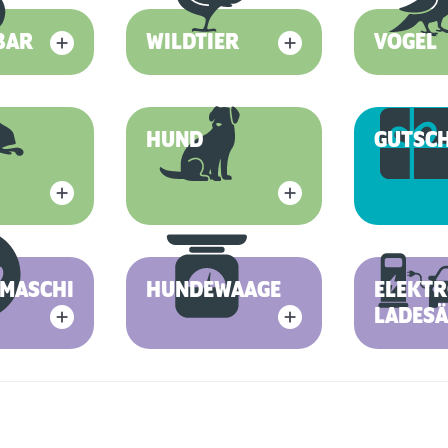
BAR
WILDTIER
VOGEL
HUND
GUTSC
MASCHINE
HUNDEWAAGE
ELEKT
LADESÄ