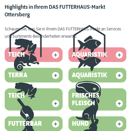
Highlights in Ihrem DAS FUTTERHAUS-Markt
Ottersberg
Schauen Sie, was Sie in Ihrem DAS FUTTERHAUS-Markt an Services
und Sortiments-Besonderheiten erwartet.
TEICH
AQUARISTIK
TERRA
AQUARISTIK
TEICH
FRISCHES
FLEISCH
FUTTERBAR
HUND