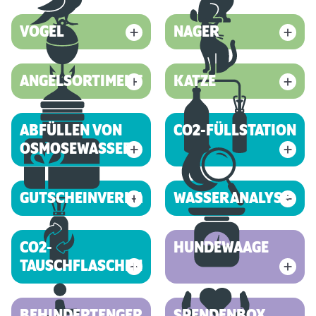
VOGEL
NAGER
ANGELSORTIMENT
KATZE
ABFÜLLEN VON
CO2-FÜLLSTATION
OSMOSEWASSER
GUTSCHEINVERKAUF
WASSERANALYSE
CO2-
HUNDEWAAGE
TAUSCHFLASCHEN
BEHINDERTENGERECHT
SPENDENBOX