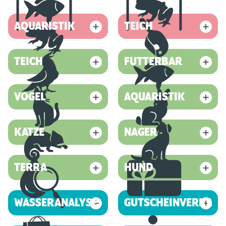
AQUARISTIK
TEICH
TEICH
FUTTERBAR
VOGEL
AQUARISTIK
KATZE
NAGER
TERRA
HUND
WASSERANALYSE
GUTSCHEINVERKAUF