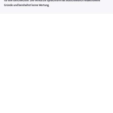
für alle Geschlechter. Die verkürzte Sprachform hat ausschließlich redaktionelle
Gründe und beinhaltet keine Wertung.