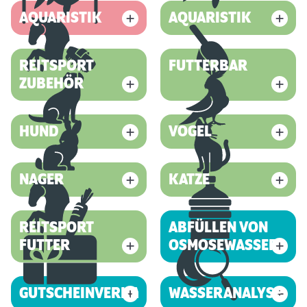
AQUARISTIK
AQUARISTIK
REITSPORT
FUTTERBAR
ZUBEHÖR
HUND
VOGEL
NAGER
KATZE
REITSPORT
ABFÜLLEN VON
FUTTER
OSMOSEWASSER
GUTSCHEINVERKAUF
WASSERANALYSE