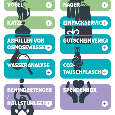
VOGEL
NAGER
KATZE
EINPACKSERVICE
ABFÜLLEN VON
GUTSCHEINVERKAUF
OSMOSEWASSER
WASSERANALYSE
CO2-
TAUSCHFLASCHEN
BEHINDERTENGERECHT
SPENDENBOX
/
ROLLSTUHLGERECHT