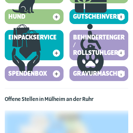
HUND
GUTSCHEINVERKAUF
EINPACKSERVICE
BEHINDERTENGEREC
/
ROLLSTUHLGERECHT
SPENDENBOX
GRAVURMASCHINE
Offene Stellen in Mülheim an der Ruhr