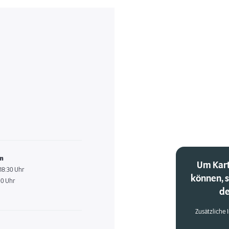
en
Um Kart
 18:30 Uhr
können, 
00 Uhr
de
Zusätzliche 