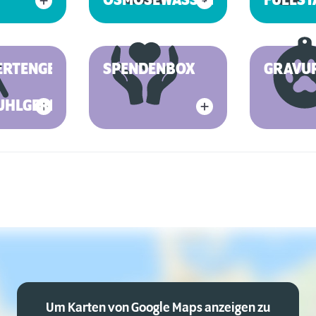
OSMOSEWASSER
FÜLLST
ERTENGERECHT
SPENDENBOX
GRAVU
UHLGERECHT
Um Karten von Google Maps anzeigen zu