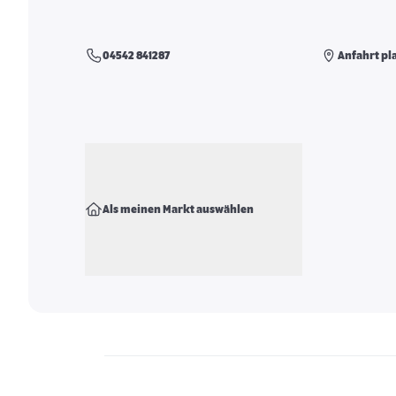
04542 841287
Anfahrt pl
Als meinen Markt auswählen