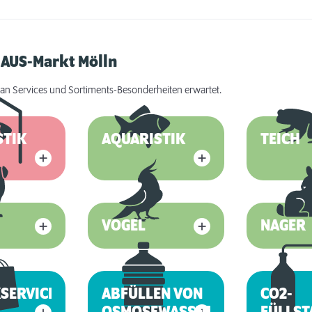
HAUS-Markt Mölln
an Services und Sortiments-Besonderheiten erwartet.
STIK
AQUARISTIK
TEICH
VOGEL
NAGER
SERVICE
ABFÜLLEN VON
CO2-