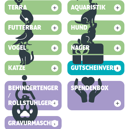
TERRA
AQUARISTIK
FUTTERBAR
HUND
VOGEL
NAGER
KATZE
GUTSCHEINVERKAUF
BEHINDERTENGERECHT
SPENDENBOX
/
ROLLSTUHLGERECHT
GRAVURMASCHINE