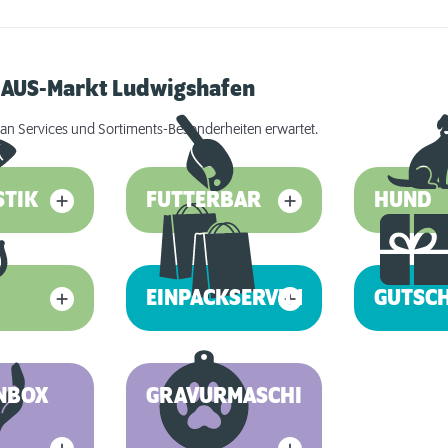
RHAUS-Markt Ludwigshafen
an Services und Sortiments-Besonderheiten erwartet.
STIK
FUTTERBAR
HUND
EINPACKSERVICE
GUTSC
NBOX
GRAVURMASCHINE