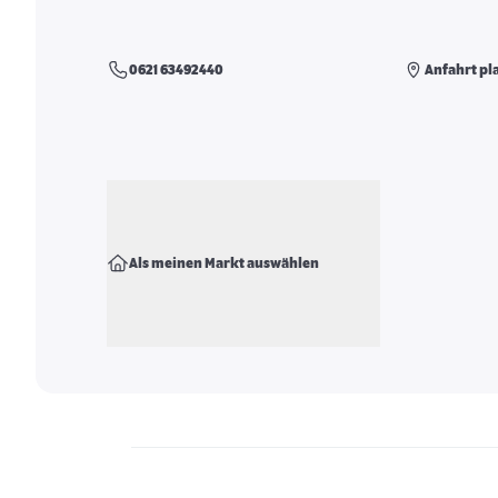
0621 63492440
Anfahrt pl
Als meinen Markt auswählen