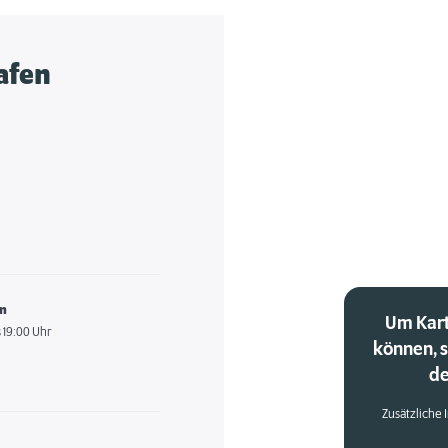
afen
en
Um Kart
 19:00 Uhr
können, 
de
Zusätzliche 