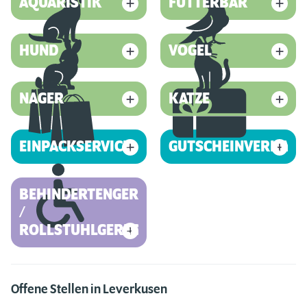
AQUARISTIK
FUTTERBAR
HUND
VOGEL
NAGER
KATZE
EINPACKSERVICE
GUTSCHEINVERKAUF
BEHINDERTENGERECHT
/
ROLLSTUHLGERECHT
Offene Stellen in Leverkusen