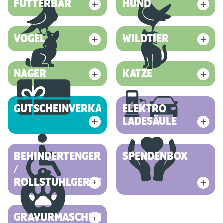
FUTTERBAR
HUND
VOGEL
WILDTIER
NAGER
KATZE
GUTSCHEINVERKAUF
ELEKTRO
LADESÄULE
BEHINDERTENGERECHT
SPENDENBOX
/
ROLLSTUHLGERECHT
GRAVURMASCHINE