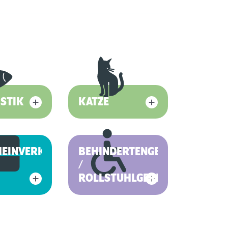
STIK
KATZE
HEINVERKAUF
BEHINDERTENGERECHT
/
ROLLSTUHLGERECHT