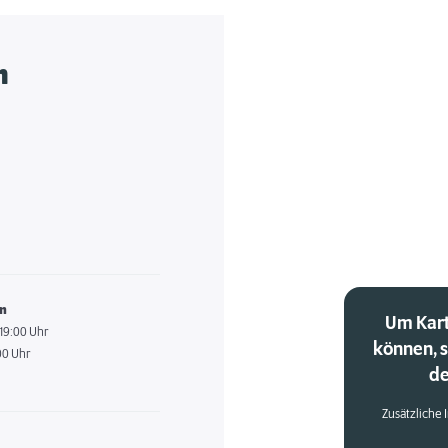
h
en
Um Kart
 19:00 Uhr
können, 
00 Uhr
de
Zusätzliche 