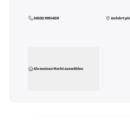
08282 9954828
Anfahrt pl
Als meinen Markt auswählen