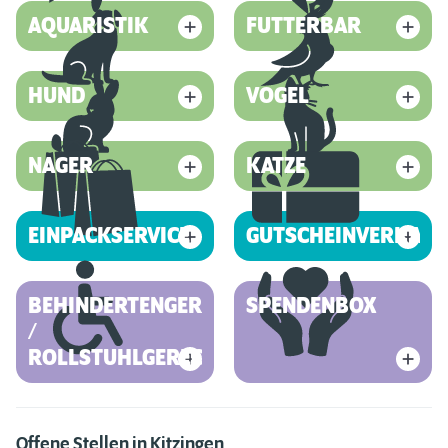
AQUARISTIK
FUTTERBAR
HUND
VOGEL
NAGER
KATZE
EINPACKSERVICE
GUTSCHEINVERKAUF
BEHINDERTENGERECHT
SPENDENBOX
/
ROLLSTUHLGERECHT
Offene Stellen in Kitzingen