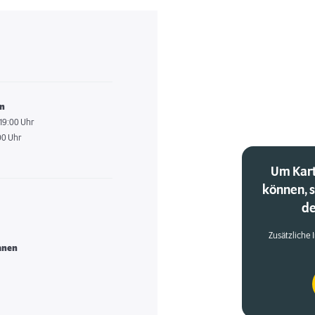
en
 19:00 Uhr
00 Uhr
Um Kart
können, 
de
Zusätzliche 
anen