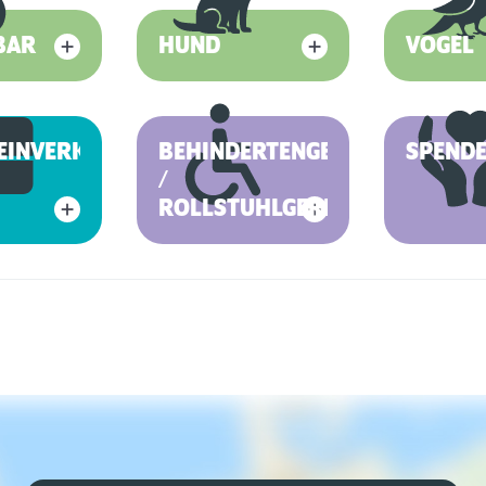
BAR
HUND
VOGEL
EINVERKAUF
BEHINDERTENGERECHT
SPEND
/
ROLLSTUHLGERECHT