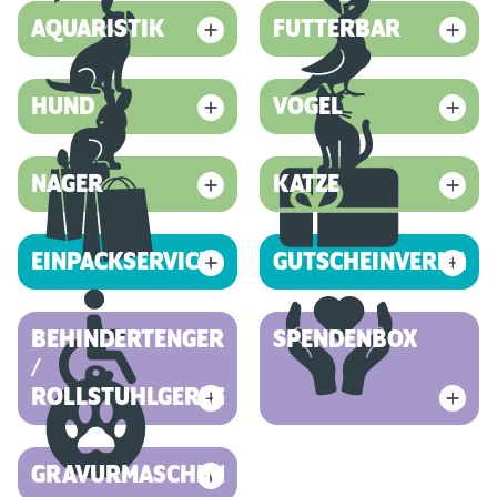
AQUARISTIK
FUTTERBAR
HUND
VOGEL
NAGER
KATZE
EINPACKSERVICE
GUTSCHEINVERKAUF
BEHINDERTENGERECHT
SPENDENBOX
/
ROLLSTUHLGERECHT
GRAVURMASCHINE