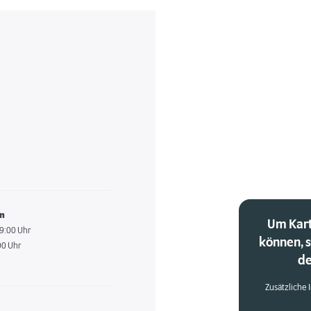
en
Um Kart
19:00 Uhr
können, 
00 Uhr
de
Zusätzliche 