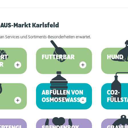
HAUS-Markt Karlsfeld
an Services und Sortiments-Besonderheiten erwartet.
ORT
FUTTERBAR
HUND
R
ABFÜLLEN VON
CO2-
OSMOSEWASSER
FÜLLST