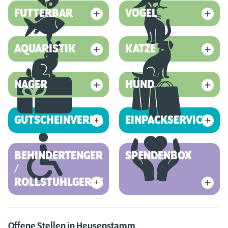
FUTTERBAR
VOGEL
AQUARISTIK
KATZE
NAGER
HUND
GUTSCHEINVERKAUF
EINPACKSERVICE
BEHINDERTENGERECHT
SPENDENBOX
/
ROLLSTUHLGERECHT
Offene Stellen in Heusenstamm