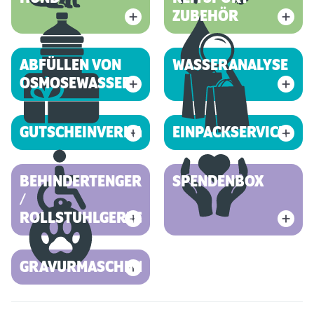
ZUBEHÖR
ABFÜLLEN VON
WASSERANALYSE
OSMOSEWASSER
GUTSCHEINVERKAUF
EINPACKSERVICE
BEHINDERTENGERECHT
SPENDENBOX
/
ROLLSTUHLGERECHT
GRAVURMASCHINE