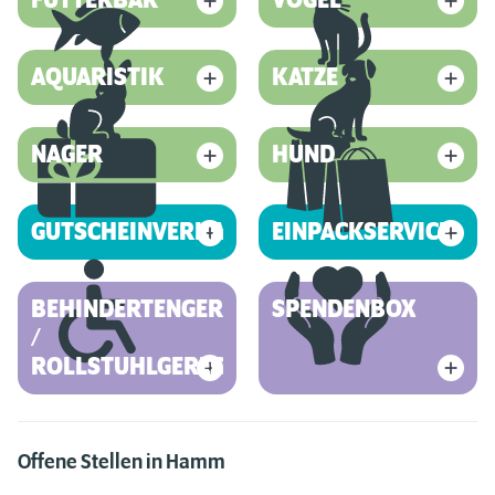
FUTTERBAR
VOGEL
AQUARISTIK
KATZE
NAGER
HUND
GUTSCHEINVERKAUF
EINPACKSERVICE
BEHINDERTENGERECHT
SPENDENBOX
/
ROLLSTUHLGERECHT
Offene Stellen in Hamm