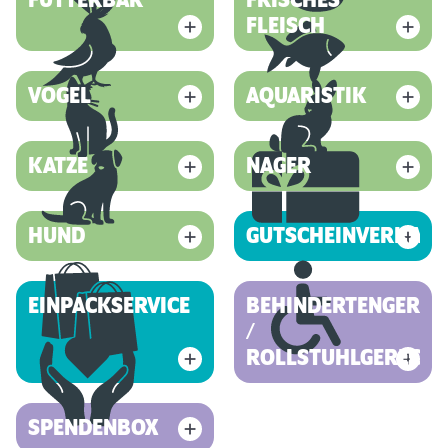
FUTTERBAR
FRISCHES
FLEISCH
VOGEL
AQUARISTIK
KATZE
NAGER
HUND
GUTSCHEINVERKAUF
EINPACKSERVICE
BEHINDERTENGEREC
/
ROLLSTUHLGERECHT
SPENDENBOX