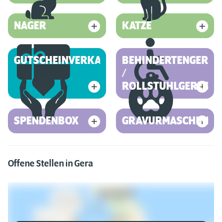
NAGER
KATZE
GUTSCHEINVERKAUF
BEHINDERTENGEREC
/
ROLLSTUHLGERECHT
SPENDENBOX
GRAVURMASCHINE
Offene Stellen in Gera